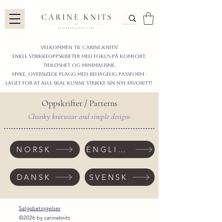
Velkommen til carine.knits!
enkle STRIKKEoppskrifter
MED FOKUS PÅ KOMFORT,
TIDLØShet OG MINIMALISme.
myke, oversizede plagg med behagelig passform -
LAGET FOR AT ALLE skal KUNNE strikke sIN nyE favoritt!
Oppskrifter / Patterns
Chunky knitwear and simple designs
NORSK
ENGLISH
DANSK
SVENSK
Salgsbetingelser
©2026 by carineknits