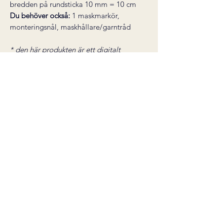
bredden på rundsticka 10 mm = 10 cm
Du behöver också:
1 maskmarkör,
monteringsnål, maskhållare/garntråd
* den här produkten är ett digitalt
stickmönster, inte en färdig produkt.
Mönstret skickas som en PDF till din e-
post direkt efter köp.
Nedladdningslänken är giltig i 30
dagar. Ångerrätt gäller inte för digitala
varor.
Salgsbetingelser
©2026 by carineknits
Org.nr:
929 356 969
Alle oppskrifter kjøpt på min nettside er kun ment for
privat bruk.
Ferdige plagg laget etter disse oppskriftene skal ikke
selges kommersielt, og designet må ikke påstås,