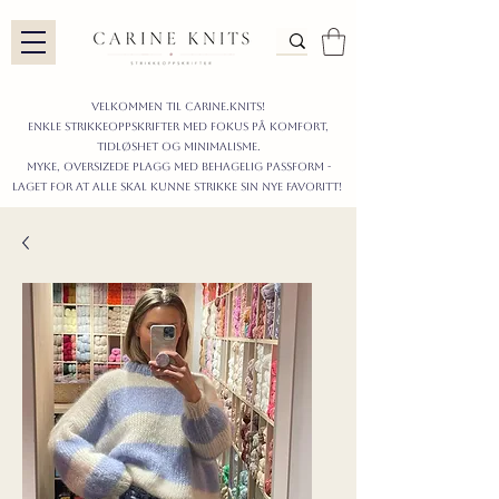
Velkommen til carine.knits!
enkle STRIKKEoppskrifter
MED FOKUS PÅ KOMFORT,
TIDLØShet OG MINIMALISme.
myke, oversizede plagg med behagelig passform -
LAGET FOR AT ALLE skal KUNNE strikke sIN nyE favoritt!