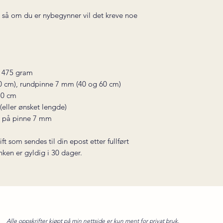
, så om du er nybegynner vil det kreve noe
) 475 gram
 cm), rundpinne 7 mm (40 og 60 cm)
50 cm
 (eller ønsket lengde)
 på pinne 7 mm
ift som sendes til din epost etter fullført
inken er gyldig i 30 dager.
Alle oppskrifter kjøpt på min nettside er kun ment for privat bruk.