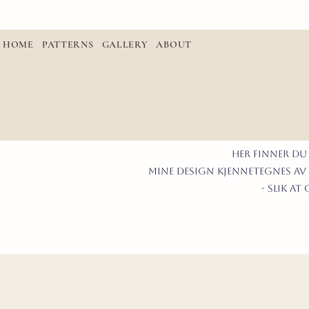
HOME
PATTERNS
GALLERY
ABOUT
Her finner du
mine design kjennetegnes av 
- slik a