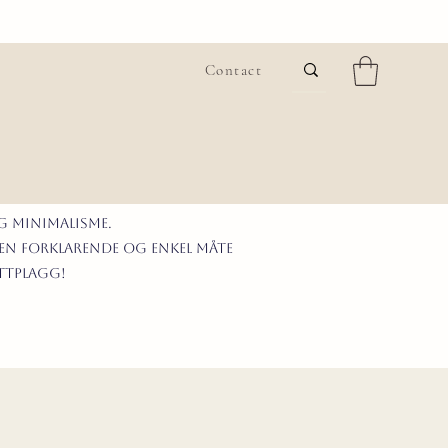
Contact
G MINIMALISme.
 en forklarende og enkel måte
ittplagg!