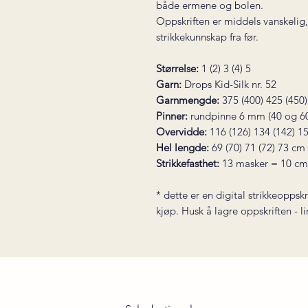
både ermene og bolen.
Oppskriften er middels vanskelig
strikkekunnskap fra før.
Størrelse:
1 (2) 3 (4) 5
Garn:
Drops Kid-Silk nr. 52
Garnmengde:
375 (400) 425 (450
Pinner:
rundpinne 6 mm (40 og 60
Overvidde:
116 (126) 134 (142) 1
Hel lengde:
69 (70) 71 (72) 73 cm
Strikkefasthet:
13 masker = 10 cm
* dette er en digital strikkeoppskr
kjøp. Husk å lagre oppskriften - l