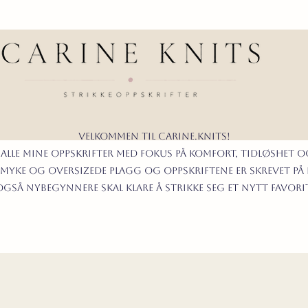
Velkommen til carine.knits!
 alle mine oppskrifter
MED FOKUS PÅ KOMFORT, TIDLØShet O
myke og oversizede plagg og oppskriftene er skrevet på
t også nybegynnere skal klare å strikke seg et nytt favor