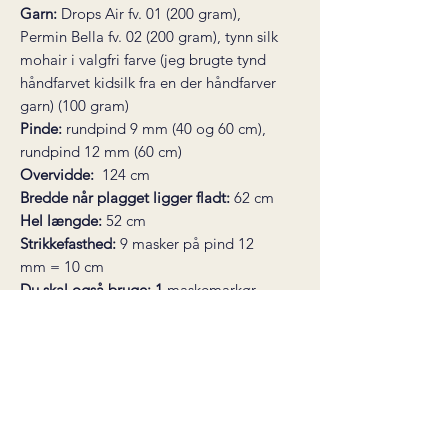
Garn:
Drops Air fv. 01 (200 gram),
Permin Bella fv. 02 (200 gram), tynn silk
mohair i valgfri farve (jeg brugte tynd
håndfarvet kidsilk fra en der håndfarver
garn) (100 gram)
Pinde:
rundpind 9 mm (40 og 60 cm),
rundpind 12 mm (60 cm)
Overvidde:
1
24 cm
Bredde når plagget ligger fladt:
62 cm
Hel længde:
52 cm
Strikkefasthed:
9 masker på pind 12
mm = 10 cm
Du skal også bruge:
1
maskemarkør,
monteringsnål, maskesamlere eller
restegarn til at sætte masker af
* dette produkt er en digital
strikkeopskrift, ikke et færdigt produkt.
Opskriften sendes som en pdf-fil til din