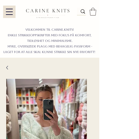
Velkommen til carine.knits!
enkle STRIKKEoppskrifter
MED FOKUS PÅ KOMFORT,
TIDLØShet OG MINIMALISme.
myke, oversizede plagg med behagelig passform -
LAGET FOR AT ALLE skal KUNNE strikke sIN nyE favoritt!