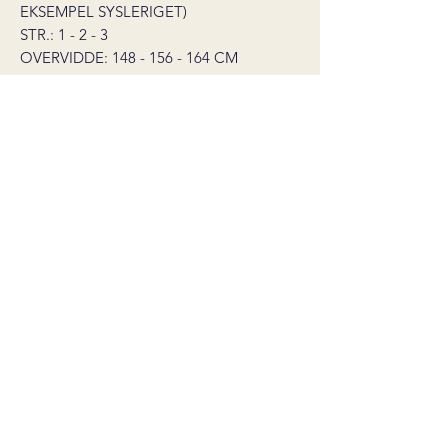
EKSEMPEL SYSLERIGET)
STR.: 1 - 2 - 3
OVERVIDDE: 148 - 156 - 164 CM
HEL LÆNGDE: 58 - 59 - 60 CM
VEJLEDENDE PINDE:
STRØMPEPINDE OG RUNDPIND NR.
8 (60 CM), RUNDPIND NR. 10 (40 OG
60 CM)
Salgsbetingelser
©2026 by carineknits
Org.nr:
929 356 969
Alle oppskrifter kjøpt på min nettside er kun ment for
privat bruk.
Ferdige plagg laget etter disse oppskriftene skal ikke
selges kommersielt, og designet må ikke påstås,
gjengis eller presenteres som eget.
Dersom du selger strikkeplagg designet av meg setter