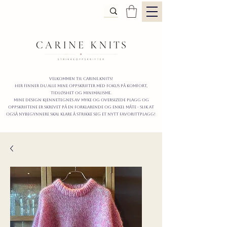
Velkommen til carine.knits!
Her finner du alle mine oppskrifter
MED FOKUS PÅ KOMFORT,
TIDLØShet OG MINIMALISme.
mine design kjennetegnes av myke og oversizede plagg og
oppskriftene er skrevet på en forklarende og enkel måte - slik at
også nybegynnere skal klare å strikke seg et nytt favorittplagg!