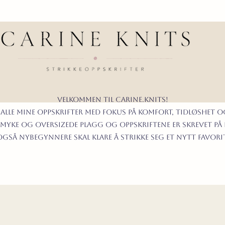
Velkommen til carine.knits!
 alle mine oppskrifter
MED FOKUS PÅ KOMFORT, TIDLØShet O
myke og oversizede plagg og oppskriftene er skrevet på
t også nybegynnere skal klare å strikke seg et nytt favor