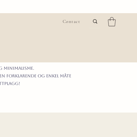
Contact
G MINIMALISme.
 en forklarende og enkel måte
ittplagg!