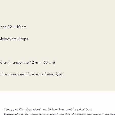
inne 12 = 10 cm
Melody fra Drops
0 cm), rundpinne 12 mm (60 cm)
ift som sendes til din email etter kjøp
Alle oppskrifter kjøpt på min nettside er kun ment for privat bruk.
Ferdige plagg laget etter disse oppskriftene skal ikke selges kommersielt, og des