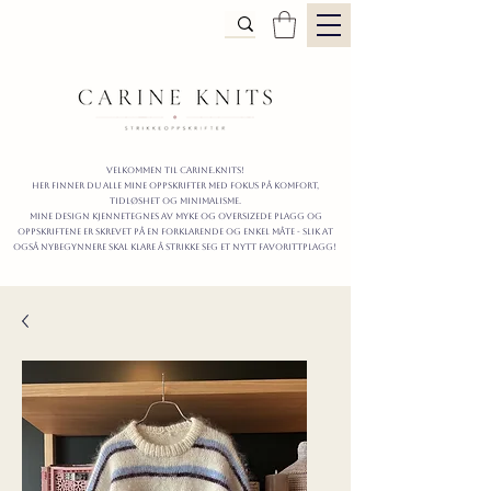
Velkommen til carine.knits!
Her finner du alle mine oppskrifter
MED FOKUS PÅ KOMFORT,
TIDLØShet OG MINIMALISme.
mine design kjennetegnes av myke og oversizede plagg og
oppskriftene er skrevet på en forklarende og enkel måte - slik at
også nybegynnere skal klare å strikke seg et nytt favorittplagg!