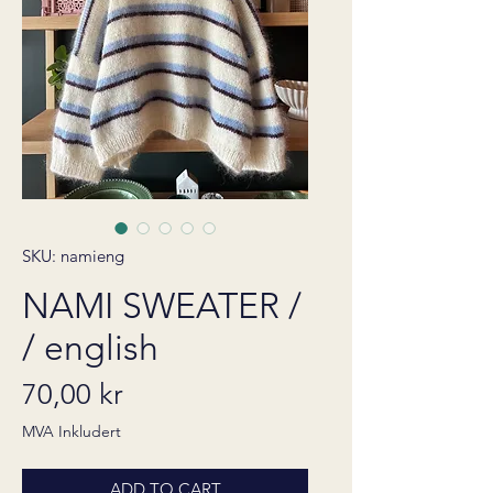
SKU: namieng
NAMI SWEATER /
/ english
Pris
70,00 kr
MVA Inkludert
ADD TO CART