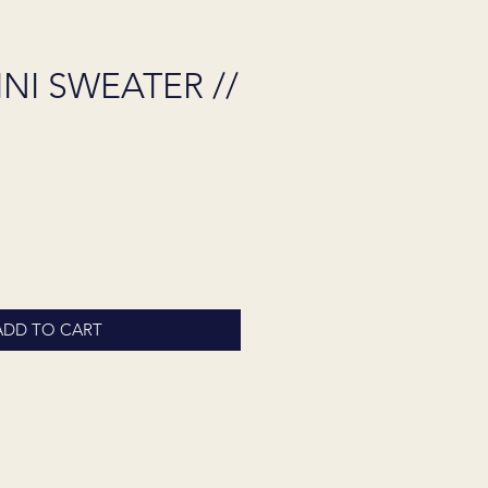
NI SWEATER //
ADD TO CART