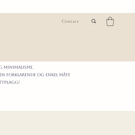
Contact
G MINIMALISme.
 en forklarende og enkel måte
ittplagg!