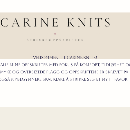
Velkommen til carine.knits!
 alle mine oppskrifter
MED FOKUS PÅ KOMFORT, TIDLØShet O
myke og oversizede plagg og oppskriftene er skrevet på
t også nybegynnere skal klare å strikke seg et nytt favor