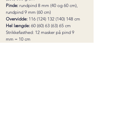
Pinde:
rundpind 8 mm (40 og 60 cm),
rundpind 9 mm (60 cm)
Overvidde:
116 (124) 132 (140) 148 cm
Hel længde:
60 (60) 63 (63) 65 cm
Strikkefasthed:
12 masker på pind 9
mm = 10 cm
* dette produkt er en digital
strikkeopskrift, ikke et færdigt produkt.
Opskriften sendes som en pdf-fil til din
e-mail straks efter køb. Downloadlinket
er gyldigt i 30 dage. Der er ingen
fortrydelsesret på digitale varer.
Salgsbetingelser
©2026 by carineknits
Org.nr:
929 356 969