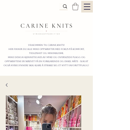
Velkommen til carine.knits!
Her finner du alle mine oppskrifter
MED FOKUS PÅ KOMFORT,
TIDLØShet OG MINIMALISme.
mine design kjennetegnes av myke og oversizede plagg og
oppskriftene er skrevet på en forklarende og enkel måte - slik at
også nybegynnere skal klare å strikke seg et nytt favorittplagg!