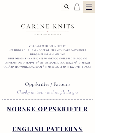
Velkommen til carine.knits!
Her finner du alle mine oppskrifter
MED FOKUS PÅ KOMFORT,
TIDLØShet OG MINIMALISme.
mine design kjennetegnes av myke og oversizede plagg og
oppskriftene er skrevet på en forklarende og enkel måte - slik at
også nybegynnere skal klare å strikke seg et nytt favorittplagg!
Oppskrifter / Patterns
Chunky knitwear and simple designs
NORSKE OPPSKRIFTER
ENGLISH PATTERNS