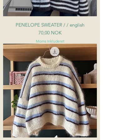
PENELOPE SWEATER / / english
Pris
70,00 NOK
Moms Inkluderet