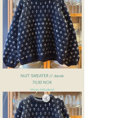
NUIT SWEATER // dansk
Pris
70,00 NOK
Moms Inkluderet