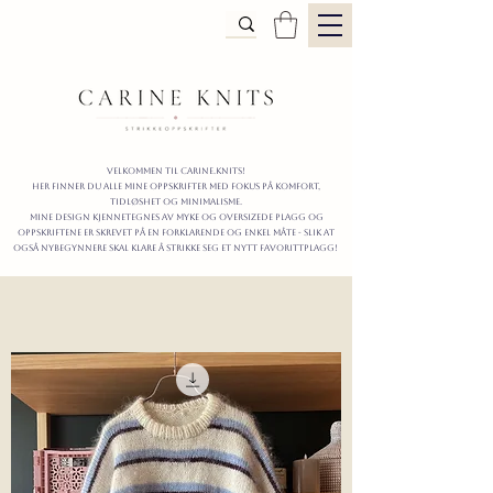
Velkommen til carine.knits!
Her finner du alle mine oppskrifter
MED FOKUS PÅ KOMFORT,
TIDLØShet OG MINIMALISme.
mine design kjennetegnes av myke og oversizede plagg og
oppskriftene er skrevet på en forklarende og enkel måte - slik at
også nybegynnere skal klare å strikke seg et nytt favorittplagg!