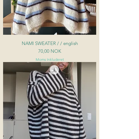
NAMI SWEATER / / english
Pris
70,00 NOK
Moms Inkluderet