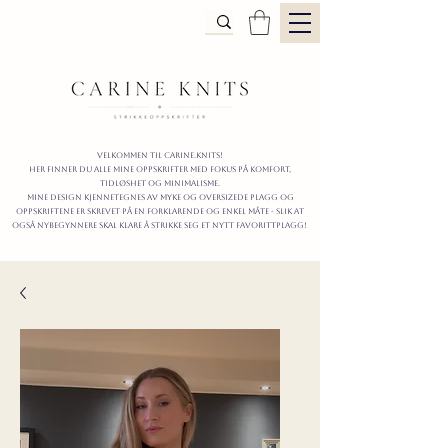
Velkommen til carine.knits!
Her finner du alle mine oppskrifter
MED FOKUS PÅ KOMFORT,
TIDLØShet OG MINIMALISme.
mine design kjennetegnes av myke og oversizede plagg og
oppskriftene er skrevet på en forklarende og enkel måte - slik at
også nybegynnere skal klare å strikke seg et nytt favorittplagg!