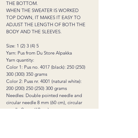
THE BOTTOM.
WHEN THE SWEATER IS WORKED
TOP DOWN, IT MAKES IT EASY TO
ADJUST THE LENGTH OF BOTH THE
BODY AND THE SLEEVES.
Size:
1 (2) 3 (4) 5
Yarn:
Pus from Du Store Alpakka
Yarn quantity:
Color 1: Pus no. 4017 (black): 250 (250)
300 (300) 350 grams
Color 2: Puss nr. 4001 (natural white):
200 (200) 250 (250) 300 grams
Needles:
Double pointed needle and
circular needle 8 mm (60 cm), circular
needle 9 mm (60 cm)
Width:
116 (124) 132 (140) 148 cm
Sleeve length:
43 (43) 40 (40) 37
cm
Full length:
60 (60) 63 (63) 65 cm
Gauge:
12 stitches on a 9 mm needle =