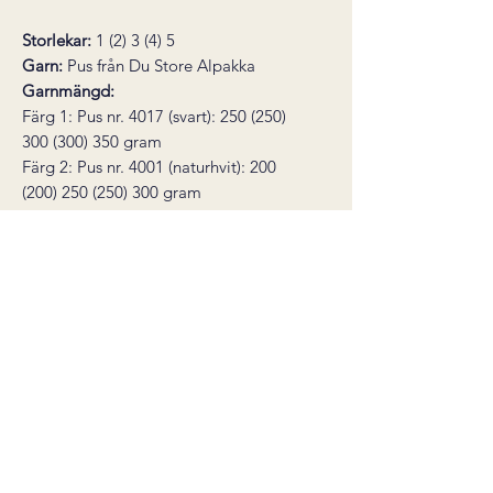
Storlekar:
1 (2) 3 (4) 5
Garn:
Pus från Du Store Alpakka
Garnmängd:
Färg 1: Pus nr. 4017 (svart): 250 (250)
300 (300) 350 gram
Färg 2: Pus nr. 4001 (naturhvit): 200
(200) 250 (250) 300 gram
Stickor:
Strumpstickor och rundsticka 8
mm (60 cm), rundsticka 9 mm (60 cm)
Övervidd
:
116 (124) 132 (140) 148 cm
Hel längd:
60 (60) 63 (63) 65 cm
Stickfasthet:
12 maskor på sticka 9 mm
= 10 cm
* den här produkten är ett digitalt
stickmönster, inte en färdig produkt.
Mönstret skickas som en PDF till din e-
post direkt efter köp.