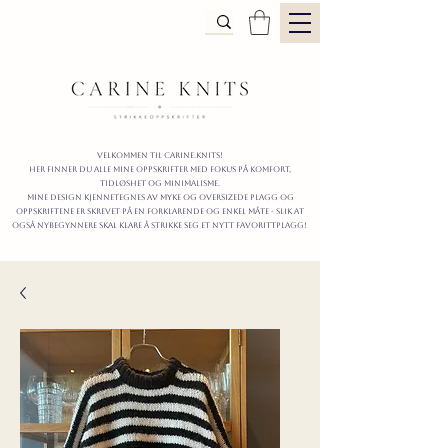
Velkommen til carine.knits!
Her finner du alle mine oppskrifter
MED FOKUS PÅ KOMFORT,
TIDLØShet OG MINIMALISme.
mine design kjennetegnes av myke og oversizede plagg og
oppskriftene er skrevet på en forklarende og enkel måte - slik at
også nybegynnere skal klare å strikke seg et nytt favorittplagg!