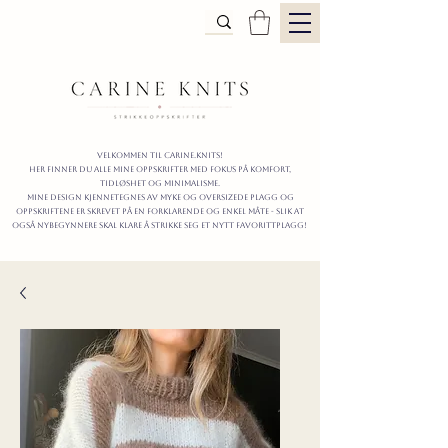
Velkommen til carine.knits!
Her finner du alle mine oppskrifter
MED FOKUS PÅ KOMFORT,
TIDLØShet OG MINIMALISme.
mine design kjennetegnes av myke og oversizede plagg og
oppskriftene er skrevet på en forklarende og enkel måte - slik at
også nybegynnere skal klare å strikke seg et nytt favorittplagg!