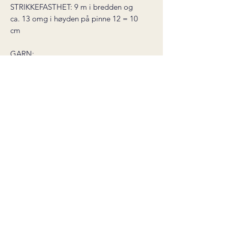
STRIKKEFASTHET: 9 m i bredden og
ca. 13 omg i høyden på pinne 12 = 10
cm
GARN:
Drops Air nr. 01: 150 (150) 200 gram
Permin Bella nr. 02: 150 (150) 200 gram
Permin Bella nr. 80: 200 (250) 300 gram
STRIKKEPINNER: strømpepinne nr. 8,
rundpinne nr. 9 (60 cm), rundpinne nr.
12 (60 cm)
MAN TRENGER OGSÅ: 1 stk.
maskemarkør, monteringsnål,
maskevaier eller garnrest
* dette er en digital strikkeoppskrift
som sendes til din email etter kjøp