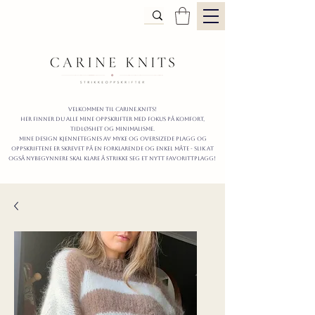
Velkommen til carine.knits!
Her finner du alle mine oppskrifter
MED FOKUS PÅ KOMFORT,
TIDLØShet OG MINIMALISme.
mine design kjennetegnes av myke og oversizede plagg og
oppskriftene er skrevet på en forklarende og enkel måte - slik at
også nybegynnere skal klare å strikke seg et nytt favorittplagg!