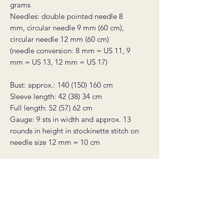
grams
Needles: double pointed needle 8
mm, circular needle 9 mm (60 cm),
circular needle 12 mm (60 cm)
(needle conversion: 8 mm = US 11, 9
mm = US 13, 12 mm = US 17)
Bust: approx.: 140 (150) 160 cm
Sleeve length: 42 (38) 34 cm
Full length: 52 (57) 62 cm
Gauge: 9 sts in width and approx. 13
rounds in height in stockinette stitch on
needle size 12 mm = 10 cm
Yarn alternatives:
For Drops Air: Kos from Sandnes Garn
(or any alpaca mix blow yarn where 50
grams = 140-150 meters)
For Ingenua and Bella: Ballerina