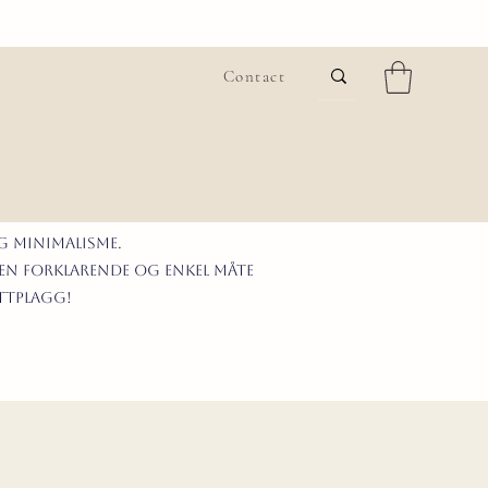
Contact
G MINIMALISme.
 en forklarende og enkel måte
ittplagg!