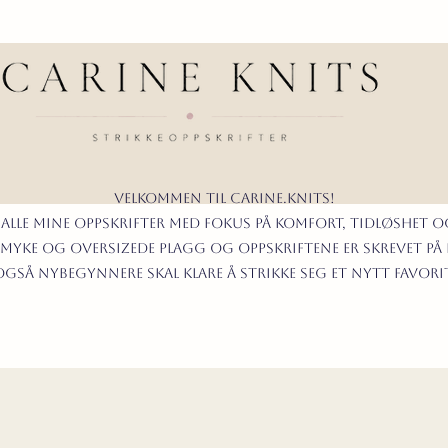
Velkommen til carine.knits!
 alle mine oppskrifter
MED FOKUS PÅ KOMFORT, TIDLØShet O
myke og oversizede plagg og oppskriftene er skrevet på
t også nybegynnere skal klare å strikke seg et nytt favor