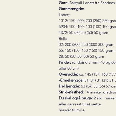
Garn:
Babyull Lanett fra Sandnes
Garnmængde:
Lanett:
1012: 150 (200) 200 (250) 250 gr
5904: 100 (100) 100 (100) 100 gr
4372: 50 (50) 50 (50) 50 gram
Bella:
02: 200 (200) 250 (300) 300 gram
56: 150 (150) 150 (150) 150 gram
28: 50 (50) 50 (50) 50 gram
Pinder:
rundpind 5 mm (40 og 60 
eller 80 cm)
Overvidde:
ca. 145 (157) 168 (17
Ærmelængde:
31 (31) 31 (31) 31
Hel længde:
53 (54) 55 (56) 57 c
Strikkefasthed:
14 masker glattst
Du skal også bruge:
2 stk. maske
eller garnrest til at sætte
masker til hvile