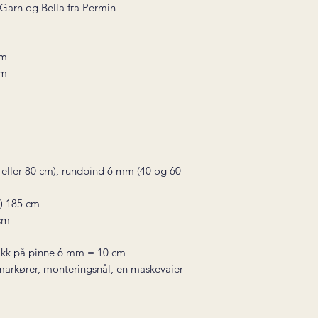
 Garn og Bella fra Permin
am
am
eller 80 cm), rundpind 6 mm (40 og 60
7) 185 cm
 cm
m
rikk på pinne 6 mm = 10 cm
markører, monteringsnål, en maskevaier