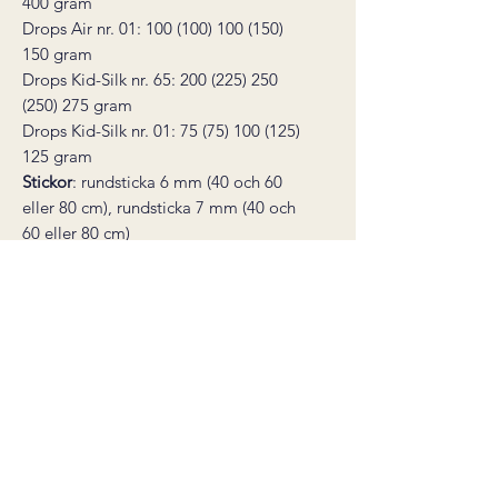
400
gram
Drops Air nr. 01:
100
(100) 100 (150)
150
gram
Drops Kid-Silk nr. 65: 200
(225) 250
(250) 275
gram
Drops Kid-Silk nr. 01: 75
(75) 100 (125)
125
gram
Stickor
:
rundsticka 6 mm (40 och 60
eller 80 cm), rundsticka 7 mm (40 och
60 eller 80 cm)
Övervidd:
ca. 120
(128) 137 (146) 154
cm
Total längd:
63
(64) 65 (66) 67
cm
Du behöver också:
2 st maskmarkörer,
stoppnål, maskhållare eller garnrester
för att lägga maskor på vän
* den här produkten är ett digitalt
stickmönster, inte en färdig produkt.
Mönstret skickas som en PDF till din e-