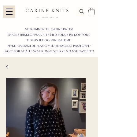
Velkommen til carine.knits!
enkle STRIKKEoppskrifter
MED FOKUS PÅ KOMFORT,
TIDLØShet OG MINIMALISme.
myke, oversizede plagg med behagelig passform -
LAGET FOR AT ALLE skal KUNNE strikke sIN nyE favoritt!