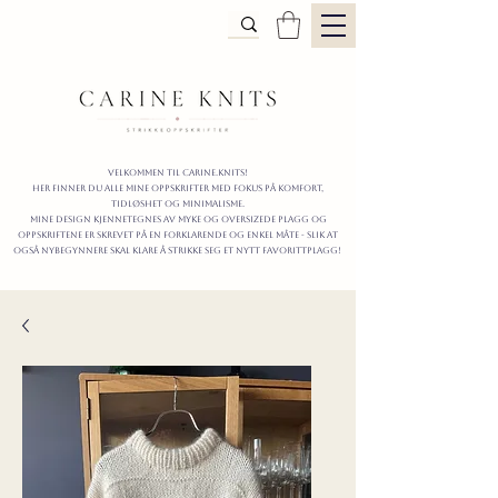
Velkommen til carine.knits!
Her finner du alle mine oppskrifter
MED FOKUS PÅ KOMFORT,
TIDLØShet OG MINIMALISme.
mine design kjennetegnes av myke og oversizede plagg og
oppskriftene er skrevet på en forklarende og enkel måte - slik at
også nybegynnere skal klare å strikke seg et nytt favorittplagg!