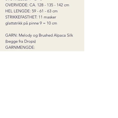
OVERVIDDE: CA. 128 - 135 - 142 cm
HEL LENGDE: 59 - 61 - 63 cm
STRIKKEFASTHET: 11 masker
glattstrikk på pinne 9 = 10 cm
GARN: Melody og Brushed Alpaca Silk
(begge fra Drops)
GARNMENGDE:
Melody nr. 01: 300 - 350 - 400 gram
Brushed Alp. Silk nr. 01: 150 - 175 - 200
gram
PINNER: rundpinne 8 mm (40 + 60
cm), rundpinne 9 mm (40 + 60 cm)
PS! GENSEREN I FLERE FARGER PÅ
BILDENE ER STRIKKET MED DIVERSE
RESTER AV TYNN SILKEMOHAIR (25
GRAM = 210 METER). OPPSKRIFTEN
ER PÅ ENSFARGET GENSER.