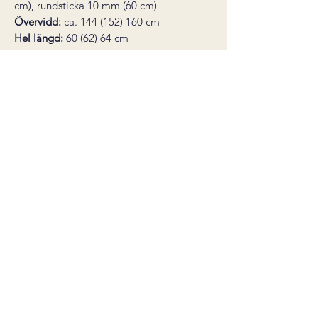
cm), rundsticka 10 mm (60 cm)
Övervidd
:
ca. 144 (152) 160 cm
Hel längd:
60 (62) 64 cm
Stickfasthet:
9 maskor slätstickning i
bredden på sticka 10 mm = 10 cm
Du behöver också:
1 st maskmarkör,
nål för montering
* den här produkten är ett digitalt
stickmönster, inte en färdig produkt.
Mönstret skickas som en PDF till din e-
post direkt efter köp.
Nedladdningslänken är giltig i 30
dagar. Ångerrätt gäller inte för digitala
varor.
Salgsbetingelser
©2022 by carineknits