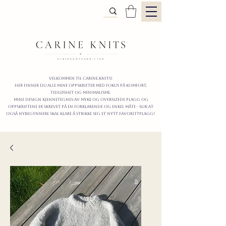
Velkommen til carine.knits!
Her finner du alle mine oppskrifter
MED FOKUS PÅ KOMFORT,
TIDLØShet OG MINIMALISme.
mine design kjennetegnes av myke og oversizede plagg og
oppskriftene er skrevet på en forklarende og enkel måte - slik at
også nybegynnere skal klare å strikke seg et nytt favorittplagg!