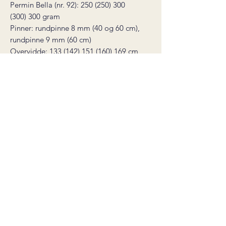
Permin Bella (nr. 92): 250 (250) 300
(300) 300 gram
Pinner: rundpinne 8 mm (40 og 60 cm),
rundpinne 9 mm (60 cm)
Overvidde: 133 (142) 151 (160) 169 cm
Hel lengde: 64 (64) 67 (67) 69 cm
Strikkefasthet: 11 masker på pinne 9
mm = 10 cm
Du trenger også: 2 stk maskemarkører,
monteringsnål, en maskevaier eller
garnrest til å sette av masker på
* dette er en digital strikkeoppskrift,
ikke et ferdig produkt. Oppskriften
sendes som en pdf-fil til din epost
umiddelbart etter kjøp.
Nedlastingslenken er gyldig i 30 dager.