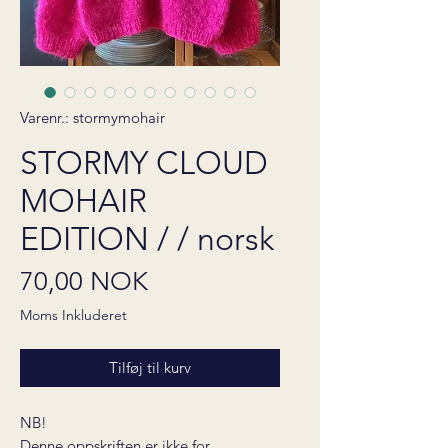
Varenr.: stormymohair
STORMY CLOUD
MOHAIR
EDITION / / norsk
Pris
70,00 NOK
Moms Inkluderet
Tilføj til kurv
NB!
Denne oppskriften er ikke for