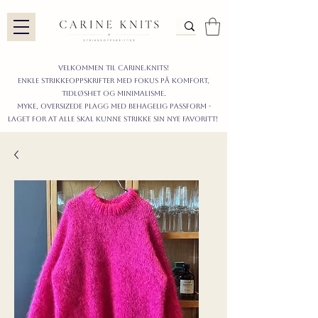
Velkommen til carine.knits!
enkle STRIKKEoppskrifter
MED FOKUS PÅ KOMFORT,
TIDLØShet OG MINIMALISme.
myke, oversizede plagg med behagelig passform -
LAGET FOR AT ALLE skal KUNNE strikke sIN nyE favoritt!