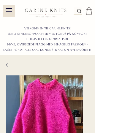
Velkommen til carine.knits!
enkle STRIKKEoppskrifter
MED FOKUS PÅ KOMFORT,
TIDLØShet OG MINIMALISme.
myke, oversizede plagg med behagelig passform -
LAGET FOR AT ALLE skal KUNNE strikke sIN nyE favoritt!