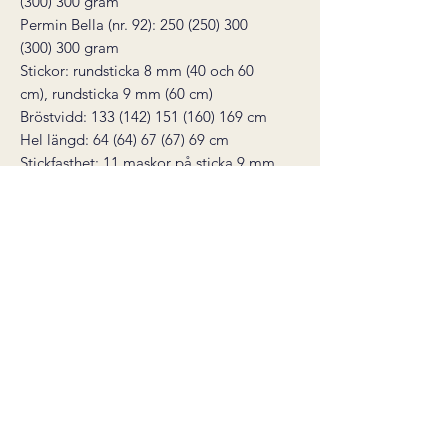
(300) 300 gram
Permin Bella (nr. 92): 250 (250) 300
(300) 300 gram
Stickor: rundsticka 8 mm (40 och 60
cm), rundsticka 9 mm (60 cm)
Bröstvidd: 133 (142) 151 (160) 169 cm
Hel längd: 64 (64) 67 (67) 69 cm
Stickfasthet: 11 maskor på sticka 9 mm
= 10 cm
Du behöver också: 2 stycken
maskmarkörer, monteringsnål, en
masktråd eller garnrest för att sätta av
maskor på.
* den här produkten är ett digitalt
stickmönster, inte en färdig produkt.
Mönstret skickas som en PDF till din e-
post direkt efter köp.
Nedladdningslänken är giltig i 30
dagar. Ångerrätt gäller inte för digitala