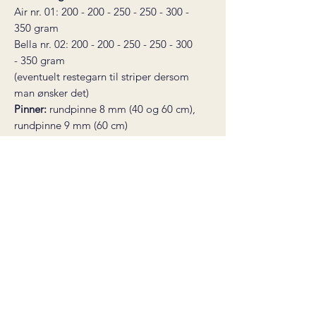
Air nr. 01: 200 - 200 - 250 - 250 - 300 -
350 gram
Bella nr. 02: 200 - 200 - 250 - 250 - 300
- 350 gram
(eventuelt restegarn til striper dersom
man ønsker det)
Pinner:
rundpinne 8 mm (40 og 60 cm),
rundpinne 9 mm (60 cm)
Overvidde:
ca. 100 - 120 - 130 - 140 -
150 - 160 cm
Ermelengde:
40 - 39 - 38 - 37 - 36 - 35
cm
Hel lengde:
51 - 52 - 53 - 54 - 55 - 55
cm
Strikkefasthet:
11 masker glattstrikk på
pinne 9 mm = 10 cm
*
dette er en digital strikkeoppskrift
som sendes til din epost etter fullført