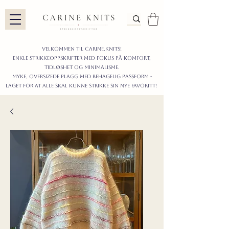
Velkommen til carine.knits!
enkle STRIKKEoppskrifter
MED FOKUS PÅ KOMFORT,
TIDLØShet OG MINIMALISme.
myke, oversizede plagg med behagelig passform -
LAGET FOR AT ALLE skal KUNNE strikke sIN nyE favoritt!