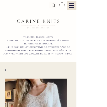
Velkommen til carine.knits!
Her finner du alle mine oppskrifter
MED FOKUS PÅ KOMFORT,
TIDLØShet OG MINIMALISme.
mine design kjennetegnes av myke og oversizede plagg og
oppskriftene er skrevet på en forklarende og enkel måte - slik at
også nybegynnere skal klare å strikke seg et nytt favorittplagg!