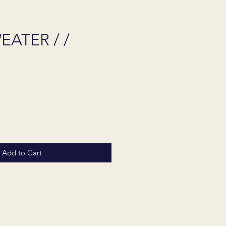
EATER / /
Price
Add to Cart