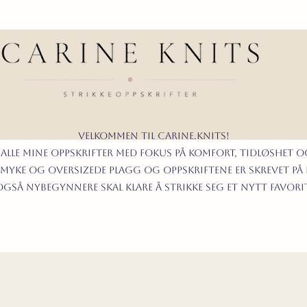
Velkommen til carine.knits!
 alle mine oppskrifter
MED FOKUS PÅ KOMFORT, TIDLØShet O
myke og oversizede plagg og oppskriftene er skrevet på
t også nybegynnere skal klare å strikke seg et nytt favor