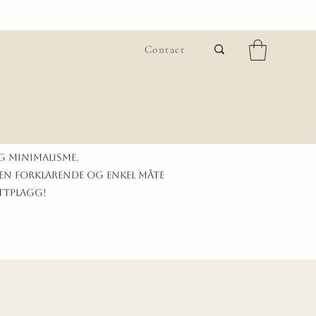
Contact
G MINIMALISme.
 en forklarende og enkel måte
ittplagg!