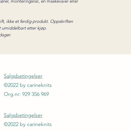
ører, monteringsnål, en maskevaier eller
ift, ikke et ferdig produkt. Oppskriften
t umiddelbart etter kjøp.
dager.
Salgsbetingelser
©2022 by carineknits
Org.nr: 929 356 969
Salgsbetingelser
©2022 by carineknits