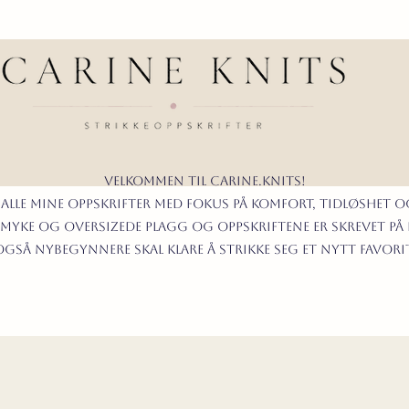
Velkommen til carine.knits!
 alle mine oppskrifter
MED FOKUS PÅ KOMFORT, TIDLØShet O
myke og oversizede plagg og oppskriftene er skrevet på
t også nybegynnere skal klare å strikke seg et nytt favor