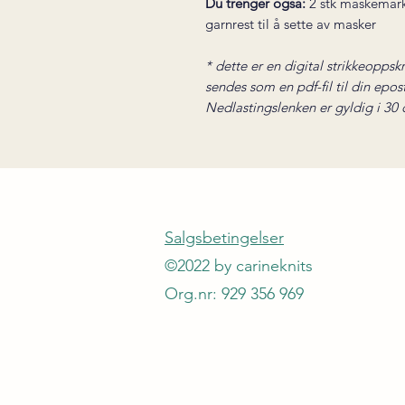
Du trenger også:
2 stk maskemark
garnrest til å sette av masker
* dette er en digital strikkeoppskr
sendes som en pdf-fil til din epos
Nedlastingslenken er gyldig i 30 
Salgsbetingelser
©2022 by carineknits
Org.nr: 929 356 969