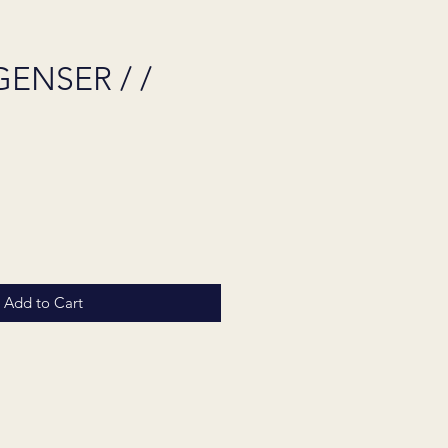
GENSER / /
Price
Add to Cart