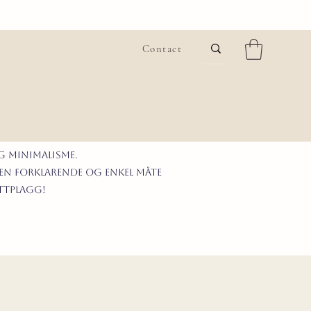
Contact
G MINIMALISme.
 en forklarende og enkel måte
ittplagg!