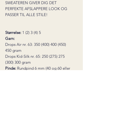
SWEATEREN GIVER DIG DET
PERFEKTE AFSLAPPERE LOOK OG
PASSER TIL ALLE STILE!
Størrelse:
1 (2) 3 (4) 5
Garn:
Drops Air nr. 63: 350 (400) 400 (450)
450 gram
Drops Kid-Silk nr. 65: 250 (275) 275
(300) 300 gram
Pinde:
Rundpind 6 mm (40 og 60 eller
80 cm), rundpind 7 mm (40 og 60 eller
80 cm)
Overvidde:
ca. 120 (128) 136 (144) 152
cm
Hel længde:
65 (65) 65 (67) 67 cm (eller
ønsket længde)
Strikkefasthed:
14 masker = 10 cm på
pind 7 mm