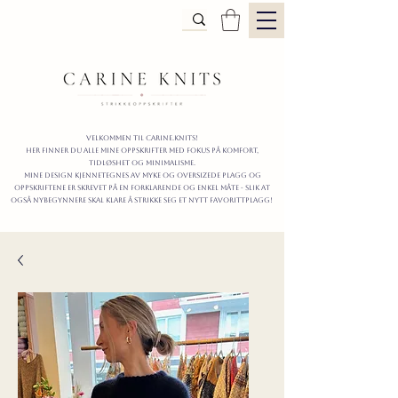
Velkommen til carine.knits!
Her finner du alle mine oppskrifter
MED FOKUS PÅ KOMFORT,
TIDLØShet OG MINIMALISme.
mine design kjennetegnes av myke og oversizede plagg og
oppskriftene er skrevet på en forklarende og enkel måte - slik at
også nybegynnere skal klare å strikke seg et nytt favorittplagg!