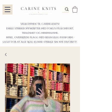
Velkommen til carine.knits!
enkle STRIKKEoppskrifter
MED FOKUS PÅ KOMFORT,
TIDLØShet OG MINIMALISme.
myke, oversizede plagg med behagelig passform -
LAGET FOR AT ALLE skal KUNNE strikke sIN nyE favoritt!