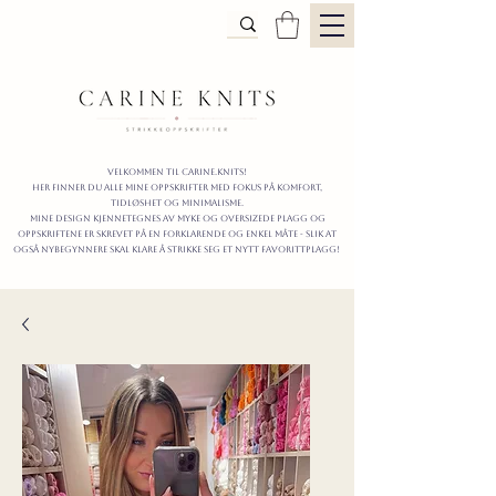
Velkommen til carine.knits!
Her finner du alle mine oppskrifter
MED FOKUS PÅ KOMFORT,
TIDLØShet OG MINIMALISme.
mine design kjennetegnes av myke og oversizede plagg og
oppskriftene er skrevet på en forklarende og enkel måte - slik at
også nybegynnere skal klare å strikke seg et nytt favorittplagg!