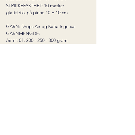
STRIKKEFASTHET: 10 masker
glattstrikk på pinne 10 = 10 cm
GARN: Drops Air og Katia Ingenua
GARNMENGDE:
Air nr. 01: 200 - 250 - 300 gram
Ingenua nr. 03: 200 - 250 - 300 gram
PINNER: settpinne og rundpinnr 8 mm
(60 cm), rundpinne 10 mm (40 + 60 cm)
GARNALTERNATIVER:
Ingenua kan erstattes med dobbel tråd
tynn silkemohair der 25 gram = ca. 210
meter.
Den kan også erstattes med dobbel
tråd Drops Brushed Alpaca Silk.
* dette er en digital strikkeoppskrift
som sendes til din email etter kjøp