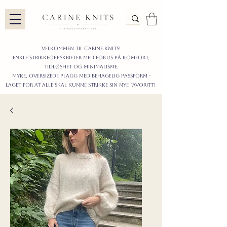
Velkommen til carine.knits!
enkle STRIKKEoppskrifter
MED FOKUS PÅ KOMFORT,
TIDLØShet OG MINIMALISme.
myke, oversizede plagg med behagelig passform -
LAGET FOR AT ALLE skal KUNNE strikke sIN nyE favoritt!