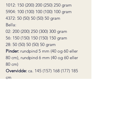
1012: 150 (200) 200 (250) 250 gram
5904: 100 (100) 100 (100) 100 gram
4372: 50 (50) 50 (50) 50 gram
Bella:
02: 200 (200) 250 (300) 300 gram
56: 150 (150) 150 (150) 150 gram
28: 50 (50) 50 (50) 50 gram
Pinder:
rundpind 5 mm (40 og 60 eller
80 cm), rundpind 6 mm (40 og 60 eller
80 cm)
Overvidde:
ca. 145 (157) 168 (177) 185
cm
Ærmelængde:
31 (31) 31 (31) 31 cm
Hel længde:
53 (54) 55 (56) 57 cm
Strikkefasthed:
14 masker glattstrikk på
pinne 6 mm = 10 cm
Du skal også bruge:
2 stk.
maskemarkører, monteringsnål, en
maskevaier eller garnrest til at sætte