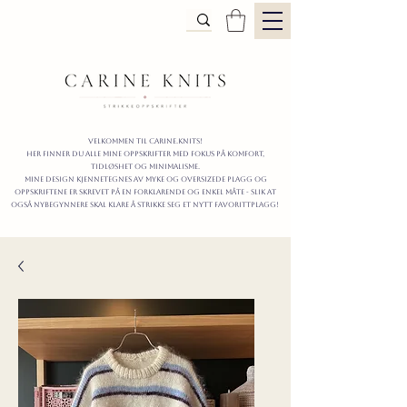
Velkommen til carine.knits!
Her finner du alle mine oppskrifter
MED FOKUS PÅ KOMFORT,
TIDLØShet OG MINIMALISme.
mine design kjennetegnes av myke og oversizede plagg og
oppskriftene er skrevet på en forklarende og enkel måte - slik at
også nybegynnere skal klare å strikke seg et nytt favorittplagg!