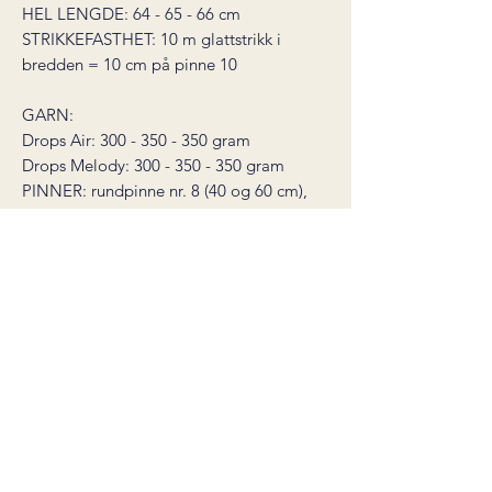
HEL LENGDE: 64 - 65 - 66 cm
STRIKKEFASTHET: 10 m glattstrikk i
bredden = 10 cm på pinne 10
GARN:
Drops Air: 300 - 350 - 350 gram
Drops Melody: 300 - 350 - 350 gram
PINNER: rundpinne nr. 8 (40 og 60 cm),
rundpinne nr. 10 (60 cm)
Garnalternativer:
Til Air: Kos eller Poppy fra Sandnes
garn, Alpaca Bris fra Viking garn
Til Melody: Børstet Alpakka fra
Sandnes garn, dobbel tråd Brushed
Alpaca Silk fra Drops
For farger brukt i mine modeller, se
'Garnoversikt' i menyen