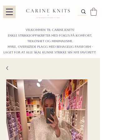
Velkommen til carine.knits!
enkle STRIKKEoppskrifter
MED FOKUS PÅ KOMFORT,
TIDLØShet OG MINIMALISme.
myke, oversizede plagg med behagelig passform -
LAGET FOR AT ALLE skal KUNNE strikke sIN nyE favoritt!