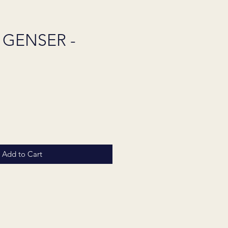
GENSER -
Price
Add to Cart