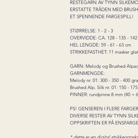
RESTEGARN AV TYNN SILKEMO
ERSTATTE TRÅDEN MED BRUSHE
ET SPENNENDE FARGESPILL!
STØRRELSE: 1 - 2 - 3
OVERVIDDE: CA. 128 - 135 - 142
HEL LENGDE: 59 - 61 - 63 cm
STRIKKEFASTHET: 11 masker glatt
GARN: Melody og Brushed Alpaca 
GARNMENGDE:
Melody nr. 01: 300 - 350 - 400 g
Brushed Alp. Silk nr. 01: 150 - 17
PINNER: rundpinne 8 mm (40 + 6
PS! GENSEREN I FLERE FARGER
DIVERSE RESTER AV TYNN SILK
OPPSKRIFTEN ER PÅ ENSFARG
* dette er en digital strikkeoppskr