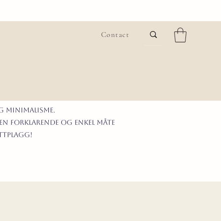
Contact
G MINIMALISme.
 en forklarende og enkel måte
ittplagg!