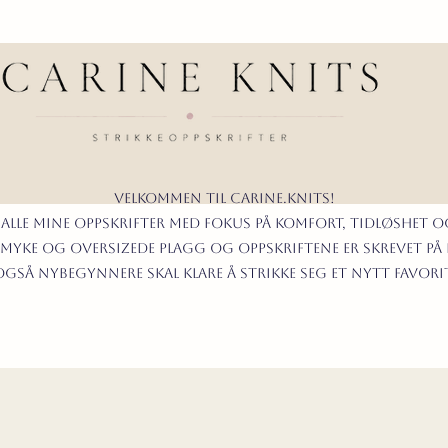
Velkommen til carine.knits!
 alle mine oppskrifter
MED FOKUS PÅ KOMFORT, TIDLØShet O
myke og oversizede plagg og oppskriftene er skrevet på
t også nybegynnere skal klare å strikke seg et nytt favor