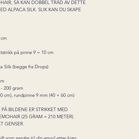
HAIR, SÅ KAN DOBBEL TRÅD AV DETTE
D ALPACA SILK. SLIK KAN DU SKAPE
 cm
strikk på pinne 9 = 10 cm
Silk (begge fra Drops)
ram
5 - 200 gram
0 cm), rundpinne 9 mm (40 + 60 cm)
 PÅ BILDENE ER STRIKKET MED
EMOHAIR (25 GRAM = 210 METER).
ET GENSER.
ift som sendes til din email etter kjøp