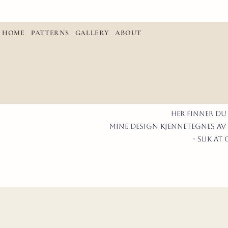
HOME
PATTERNS
GALLERY
ABOUT
Her finner du
mine design kjennetegnes av 
- slik a