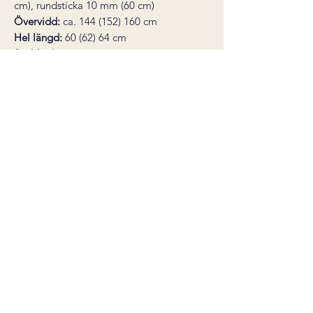
cm), rundsticka 10 mm (60 cm)
Övervidd
:
ca. 144 (152) 160 cm
Hel längd:
60 (62) 64 cm
Stickfasthet:
9 maskor slätstickning i
bredden på sticka 10 mm = 10 cm
Du behöver också:
1 st maskmarkör,
nål för montering
* den här produkten är ett digitalt
stickmönster, inte en färdig produkt.
Mönstret skickas som en PDF till din e-
post direkt efter köp.
Nedladdningslänken är giltig i 30
dagar. Ångerrätt gäller inte för digitala
varor.
Salgsbetingelser
©2022 by carineknits