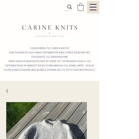
Velkommen til carine.knits!
Her finner du alle mine oppskrifter
MED FOKUS PÅ KOMFORT,
TIDLØShet OG MINIMALISme.
mine design kjennetegnes av myke og oversizede plagg og
oppskriftene er skrevet på en forklarende og enkel måte - slik at
også nybegynnere skal klare å strikke seg et nytt favorittplagg!