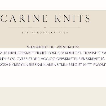
Velkommen til carine.knits!
 alle mine oppskrifter
MED FOKUS PÅ KOMFORT, TIDLØShet O
myke og oversizede plagg og oppskriftene er skrevet på
t også nybegynnere skal klare å strikke seg et nytt favor