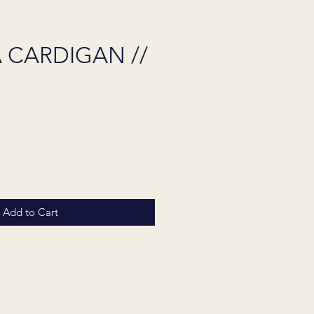
 CARDIGAN //
Price
Add to Cart