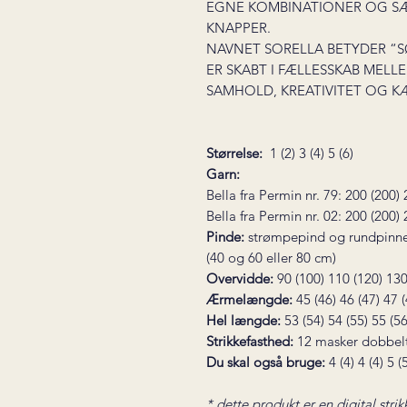
EGNE KOMBINATIONER OG SÆ
KNAPPER.
NAVNET SORELLA BETYDER “SØ
ER SKABT I FÆLLESSKAB MELL
SAMHOLD, KREATIVITET OG K
Størrelse:
1 (2) 3 (4) 5 (6)
Garn:
Bella fra Permin nr. 79:
200 (200) 
Bella fra Permin nr. 02: 200 (200)
Pinde:
strømpepind og rundpinne
(40 og 60 eller 80
cm)
Overvidde:
90 (100) 110 (120) 13
Ærmelængde:
45 (46) 46 (47) 47 (
Hel længde:
53 (54) 54 (55) 55 (5
Strikkefasthed:
12 masker dobbelt
Du skal også bruge:
4 (4) 4 (4) 5
* dette produkt er en digital strik