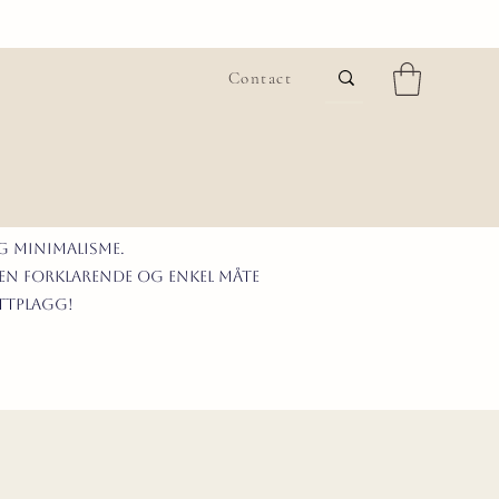
Contact
G MINIMALISme.
 en forklarende og enkel måte
ittplagg!