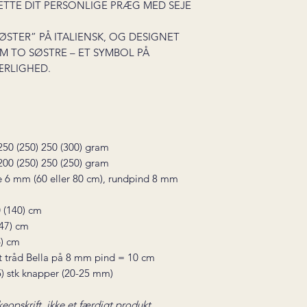
TTE DIT PERSONLIGE PRÆG MED SEJE
STER” PÅ ITALIENSK, OG DESIGNET
EM TO SØSTRE – ET SYMBOL PÅ
ÆRLIGHED.
250 (250) 250 (300) gram
 200 (250) 250 (250) gram
 6 mm (60 eller 80 cm), rundpind 8 mm
0 (140) cm
47)
cm
6) cm
 tråd Bella på 8 mm pind = 10 cm
 (5) stk knapper (20-25 mm)
keopskrift, ikke et færdigt produkt.