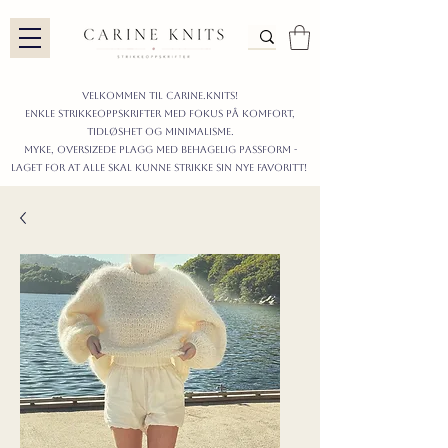
Velkommen til carine.knits!
enkle STRIKKEoppskrifter
MED FOKUS PÅ KOMFORT,
TIDLØShet OG MINIMALISme.
myke, oversizede plagg med behagelig passform -
LAGET FOR AT ALLE skal KUNNE strikke sIN nyE favoritt!