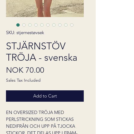
SKU: stjernestøvsek
STJÄRNSTÖV
TRÖJA - svenska
Price
NOK 70.00
Sales Tax Included
Add to Cart
EN OVERSIZED TRÖJA MED
PERLSTRICKNING SOM STICKAS
NEDIFRÅN OCH UPP PÅ TJOCKA
STICKOR. DET DELAS UPP I FRAM-