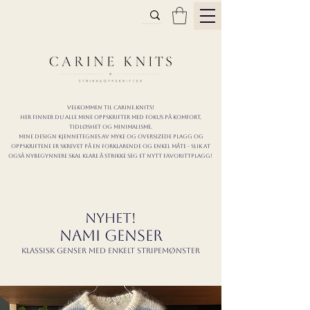
Velkommen til carine.knits!
Her finner du alle mine oppskrifter
MED FOKUS PÅ KOMFORT,
TIDLØShet OG MINIMALISme.
mine design kjennetegnes av myke og oversizede plagg og
oppskriftene er skrevet på en forklarende og enkel måte - slik at
også nybegynnere skal klare å strikke seg et nytt favorittplagg!
nyhet!
NAMI GENSER
Klassisk genser med enkelt stripemønster