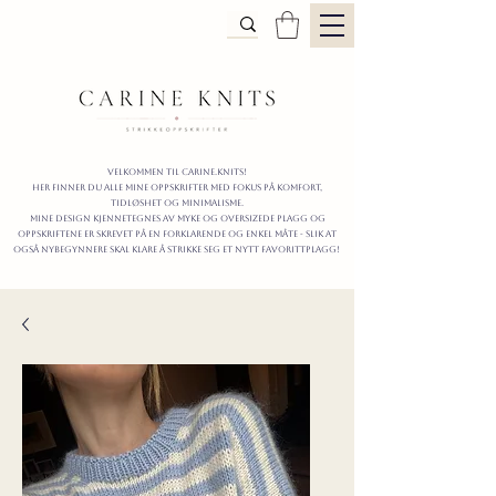
Velkommen til carine.knits!
Her finner du alle mine oppskrifter
MED FOKUS PÅ KOMFORT,
TIDLØShet OG MINIMALISme.
mine design kjennetegnes av myke og oversizede plagg og
oppskriftene er skrevet på en forklarende og enkel måte - slik at
også nybegynnere skal klare å strikke seg et nytt favorittplagg!