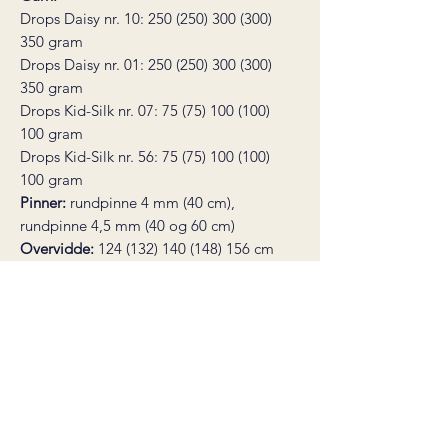
Drops Daisy nr. 10: 250 (250) 300 (300)
350 gram
Drops Daisy nr. 01: 250 (250) 300 (300)
350 gram
Drops Kid-Silk nr. 07: 75 (75) 100 (100)
100 gram
Drops Kid-Silk nr. 56: 75 (75) 100 (100)
100 gram
Pinner:
rundpinne 4 mm (40 cm),
rundpinne 4,5 mm (40 og 60 cm)
Overvidde:
124 (132) 140 (148) 156 cm
Hel lengde:
54,5 (59) 59 (59) 63,5 cm
Strikkefasthet:
16 masker = 10 cm på
pinne 4,5 mm
* dette er en digital strikkeoppskrift,
ikke et ferdig produkt. Oppskriften
sendes som en pdf-fil til din epost
umiddelbart etter kjøp.