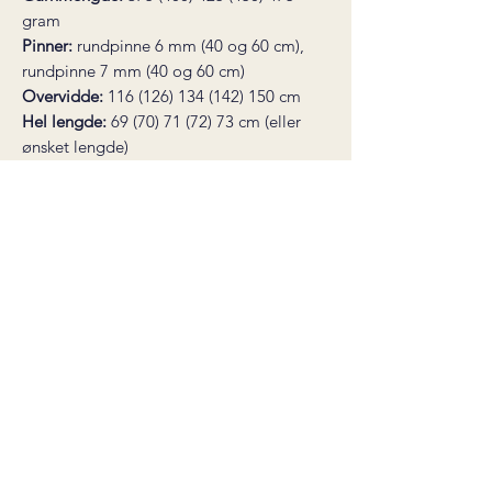
gram
Pinner:
rundpinne 6 mm (40 og 60 cm),
rundpinne 7 mm (40 og 60 cm)
Overvidde:
116 (126) 134 (142) 150 cm
Hel lengde:
69 (70) 71 (72) 73 cm (eller
ønsket lengde)
Strikkefasthet:
13 masker = 10 cm på
pinne 7 mm
* dette er en digital strikkeoppskrift
som sendes til din epost etter fullført
kjøp. Husk å lagre oppskriften - linken
er gyldig i 30 dager.
Salgsbetingelser
©2026 by carineknits
Org.nr:
929 356 969