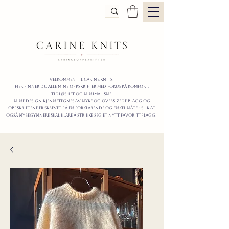
Velkommen til carine.knits!
Her finner du alle mine oppskrifter
MED FOKUS PÅ KOMFORT,
TIDLØShet OG MINIMALISme.
mine design kjennetegnes av myke og oversizede plagg og
oppskriftene er skrevet på en forklarende og enkel måte - slik at
også nybegynnere skal klare å strikke seg et nytt favorittplagg!