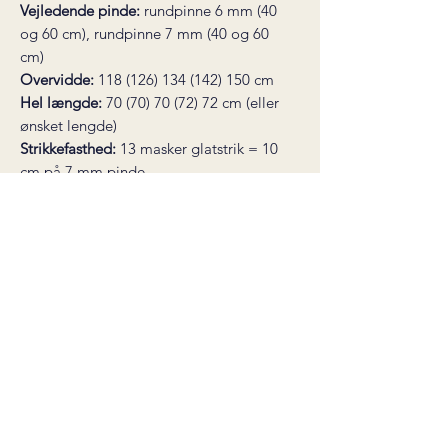
Vejledende pinde:
rundpinne 6 mm (40
og 60 cm), rundpinne 7 mm (40 og 60
cm)
Overvidde:
118 (126) 134 (142) 150 cm
Hel længde:
70 (70) 70 (72) 72 cm (eller
ønsket lengde)
Strikkefasthed:
13 masker glatstrik = 10
cm på 7 mm pinde
* dette produkt er en digital
strikkeopskrift, ikke et færdigt produkt.
Opskriften sendes som en pdf-fil til din
e-mail straks efter køb. Downloadlinket
er gyldigt i 30 dage. Der er ingen
fortrydelsesret på digitale varer.
Salgsbetingelser
©2026 by carineknits