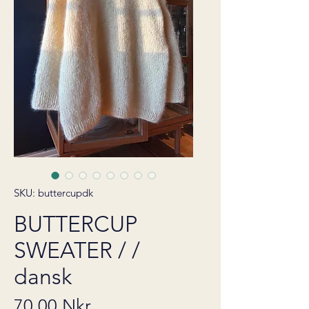
SKU: buttercupdk
BUTTERCUP
SWEATER / /
dansk
Pris
70,00 Nkr