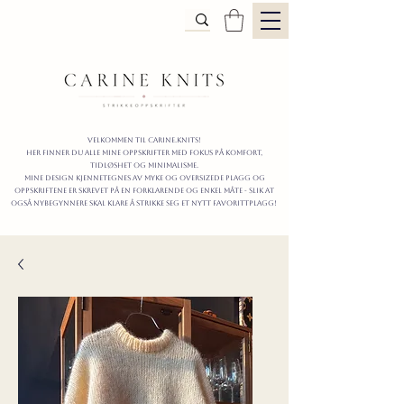
Velkommen til carine.knits!
Her finner du alle mine oppskrifter
MED FOKUS PÅ KOMFORT,
TIDLØShet OG MINIMALISme.
mine design kjennetegnes av myke og oversizede plagg og
oppskriftene er skrevet på en forklarende og enkel måte - slik at
også nybegynnere skal klare å strikke seg et nytt favorittplagg!