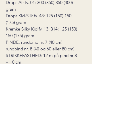
Drops Air fv. 01: 300 (350) 350 (400)
gram
Drops Kid-Silk fv. 48: 125 (150) 150
(175) gram
Kremke Silky Kid fv. 13_314: 125 (150)
150 (175) gram
PINDE: rundpind nr. 7 (40 cm),
rundpind nr. 8 (40 og 60 eller 80 cm)
STRIKKEFASTHED: 12 m på pind nr 8
= 10 cm
Garnalternativer:
Til Drops Air: Kos fra Sandnes garn
Til Kid-Silk og Silky Kid: alle varianter
af tynd silkemohair hvor 25 gram = ca.
210 m. De to tråde silkemohair kan
også erstattes med en enkel tråd
Brushed Alpaca Silk fra Drops.