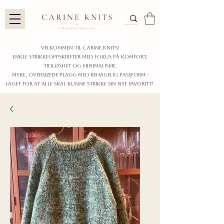
Velkommen til carine.knits!
enkle STRIKKEoppskrifter
MED FOKUS PÅ KOMFORT,
TIDLØShet OG MINIMALISme.
myke, oversizede plagg med behagelig passform -
LAGET FOR AT ALLE skal KUNNE strikke sIN nyE favoritt!