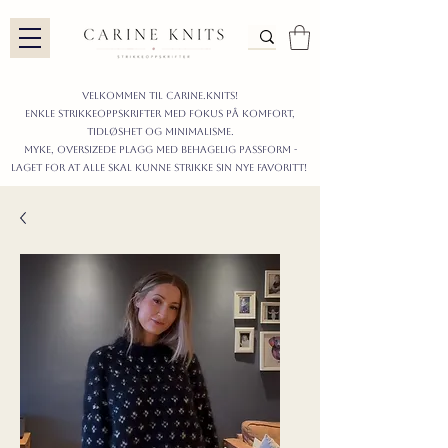
Velkommen til carine.knits!
enkle STRIKKEoppskrifter
MED FOKUS PÅ KOMFORT,
TIDLØShet OG MINIMALISme.
myke, oversizede plagg med behagelig passform -
LAGET FOR AT ALLE skal KUNNE strikke sIN nyE favoritt!