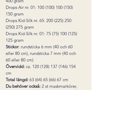
400
gram
Drops Air nr. 01:
100
(100) 100 (150)
150
gram
Drops Kid-Silk nr. 65: 200
(225) 250
(250) 275
gram
Drops Kid-Silk nr. 01: 75
(75) 100 (125)
125
gram
Stickor
:
rundsticka 6 mm (40 och 60
eller 80 cm), rundsticka 7 mm (40 och
60 eller 80 cm)
Övervidd:
ca. 120
(128) 137 (146) 154
cm
Total längd:
63
(64) 65 (66) 67
cm
Du behöver också:
2 st maskmarkörer,
stoppnål, maskhållare eller garnrester
för att lägga maskor på vän
* den här produkten är ett digitalt
stickmönster, inte en färdig produkt.
Mönstret skickas som en PDF till din e-