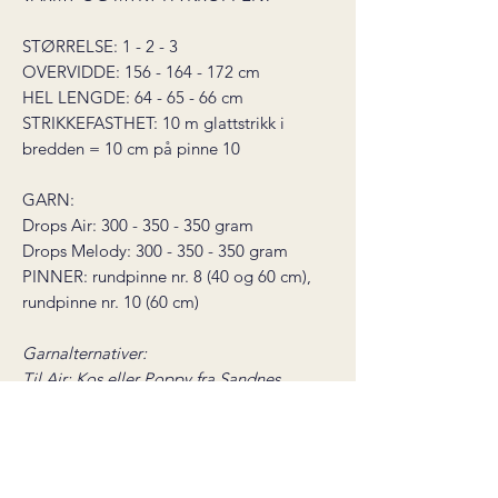
STØRRELSE: 1 - 2 - 3
OVERVIDDE: 156 - 164 - 172 cm
HEL LENGDE: 64 - 65 - 66 cm
STRIKKEFASTHET: 10 m glattstrikk i
bredden = 10 cm på pinne 10
GARN:
Drops Air: 300 - 350 - 350 gram
Drops Melody: 300 - 350 - 350 gram
PINNER: rundpinne nr. 8 (40 og 60 cm),
rundpinne nr. 10 (60 cm)
Garnalternativer:
Til Air: Kos eller Poppy fra Sandnes
garn, Alpaca Bris fra Viking garn
Til Melody: Børstet Alpakka fra
Sandnes garn, dobbel tråd Brushed
Alpaca Silk fra Drops