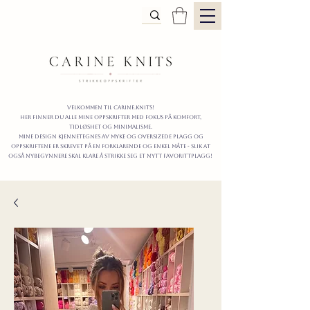
Velkommen til carine.knits!
Her finner du alle mine oppskrifter
MED FOKUS PÅ KOMFORT,
TIDLØShet OG MINIMALISme.
mine design kjennetegnes av myke og oversizede plagg og
oppskriftene er skrevet på en forklarende og enkel måte - slik at
også nybegynnere skal klare å strikke seg et nytt favorittplagg!