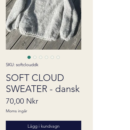
SKU: softclouddk
SOFT CLOUD
SWEATER - dansk
Pris
70,00 Nkr
Moms ingår
Lägg i kundvagn