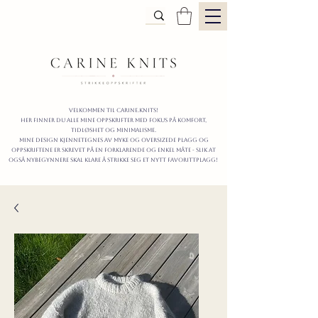
Velkommen til carine.knits!
Her finner du alle mine oppskrifter
MED FOKUS PÅ KOMFORT,
TIDLØShet OG MINIMALISme.
mine design kjennetegnes av myke og oversizede plagg og
oppskriftene er skrevet på en forklarende og enkel måte - slik at
også nybegynnere skal klare å strikke seg et nytt favorittplagg!