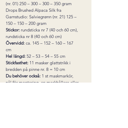
(nr. 01) 250 – 300 – 300 – 350 gram
Drops Brushed Alpaca Silk fra
Garnstudio: Salviegrønn (nr. 21) 125 –
150 – 150 – 200 gram
Stickor:
rundsticka nr 7 (40 och 60 cm),
rundsticka nr 8 (40 och 60 cm)
Övervidd:
ca. 145 – 152 – 160 – 167
cm
Hel längd:
52 – 53 – 54 – 55 cm
Stickfasthet:
11 masker glattstrikk i
bredden på pinne nr. 8 = 10 cm
Du behöver också:
1 st maskmarkör,
nål för montering, en maskhållare eller
en tråd
* den här produkten är ett digitalt
stickmönster, inte en färdig produkt.
Mönstret skickas som en PDF till din e-
post direkt efter köp.