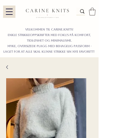
Velkommen til carine.knits!
enkle STRIKKEoppskrifter
MED FOKUS PÅ KOMFORT,
TIDLØShet OG MINIMALISme.
myke, oversizede plagg med behagelig passform -
LAGET FOR AT ALLE skal KUNNE strikke sIN nyE favoritt!