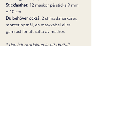
Stickfasthet:
12 maskor på sticka 9 mm
= 10 cm
Du behöver också:
2 st maskmarkörer,
monteringsnål, en maskkabel eller
garnrest för att sätta av maskor.
* den här produkten är ett digitalt
stickmönster, inte en färdig produkt.
Mönstret skickas som en PDF till din e-
post direkt efter köp.
Nedladdningslänken är giltig i 30
dagar. Ångerrätt gäller inte för digitala
varor.
Salgsbetingelser
©2026 by carineknits
Org.nr:
929 356 969