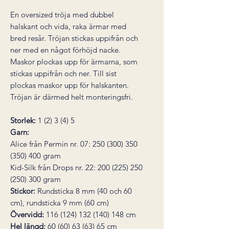
En oversized tröja med dubbel
halskant och vida, raka ärmar med
bred resår. Tröjan stickas uppifrån och
ner med en något förhöjd nacke.
Maskor plockas upp för ärmarna, som
stickas uppifrån och ner. Till sist
plockas maskor upp för halskanten.
Tröjan är därmed helt monteringsfri.
Storlek:
1 (2) 3 (4) 5
Garn:
Alice från Permin nr. 07: 250 (300) 350
(350) 400 gram
Kid-Silk från Drops nr. 22: 200 (225) 250
(250) 300 gram
Stickor:
Rundsticka 8 mm (40 och 60
cm), rundsticka 9 mm (60 cm)
Övervidd:
116 (124) 132 (140) 148 cm
Hel längd:
60 (60) 63 (63) 65 cm