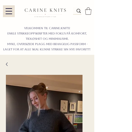
Velkommen til carine.knits!
enkle STRIKKEoppskrifter
MED FOKUS PÅ KOMFORT,
TIDLØShet OG MINIMALISme.
myke, oversizede plagg med behagelig passform -
LAGET FOR AT ALLE skal KUNNE strikke sIN nyE favoritt!